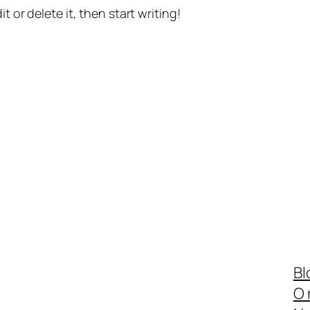
t or delete it, then start writing!
Bl
O 